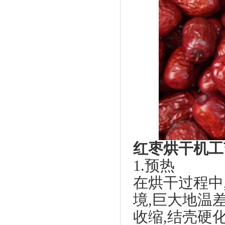
红枣烘干机工
1.预热
在烘干过程中
境,巨大地温
收缩,结壳硬