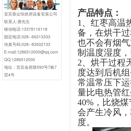
产品特点：
宜宾蓉众恒烘房设备安装公司
1、红枣高温
联系人:唐先生
移动电话:13378116118
备，在烘干过
固定电话:028--66213333
也不会有烟气
传真号码:028--83502133
制温度湿度，
E-mail:1286512000@qq.com
QQ:1286512000
2、烘干过程
地址：宜宾金府路593号7栋7
度达到后机组
层4号
常温常压下运
量比电热管红
40%，比烧煤
会产生冷风，
度。