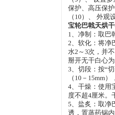
保护、高压保护
（10）、 外
宝轮巴戟天烘干
1、净制：取巴
2、软化：将净
水2～3次，并
掰开无干白心为
3、切段：按“
（10－15mm
4、干燥：使用
度不超4厘米。
5、盐炙：取净
透，置蒸药锅内