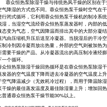
蓉众恒热泵除湿干燥与传统热风干燥的区别在于
空气降湿的方式也不同。蓉众恒热泵干燥时空气在干
进行闭式循环，它利用蓉众恒热泵干燥机的制冷系统
脱湿，当湿空气流经蓉众恒热泵蒸发器时，内部的低
液态变为气态，空气因降温而排出其中的大部分凝结
蒸汽由压缩机升压后送至冷凝器。当脱湿后的干冷空
压制冷剂因冷凝而放出热量，外部的空气则被加热为
所需要干燥的产品。从冷凝器流出的高压制冷液经膨
下一个循环。
蓉众恒热泵除湿干燥回热循环是在蓉众恒热泵除湿干
蒸发器的空气温度下降而进去冷凝器的空气温度上升
于空气降温减少（无效耗冷过程），而用于降温除湿
泵干燥的最佳蒸发温度及最佳除湿量上升；增加回热
比普通蓉众恒热泵干燥节能30%以上。